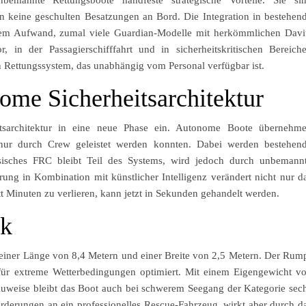
en keine geschulten Besatzungen an Bord. Die Integration in bestehen
chem Aufwand, zumal viele Guardian-Modelle mit herkömmlichen Davi
 in der Passagierschifffahrt und in sicherheitskritischen Bereich
en Rettungssystem, das unabhängig vom Personal verfügbar ist.
ome Sicherheitsarchitektur
itsarchitektur in eine neue Phase ein. Autonome Boote übernehm
er nur durch Crew geleistet werden konnten. Dabei werden bestehen
ssisches FRC bleibt Teil des Systems, wird jedoch durch unbemann
ung in Kombination mit künstlicher Intelligenz verändert nicht nur d
t Minuten zu verlieren, kann jetzt in Sekunden gehandelt werden.
ck
 einer Länge von 8,4 Metern und einer Breite von 2,5 Metern. Der Rum
für extreme Wetterbedingungen optimiert. Mit einem Eigengewicht v
auweise bleibt das Boot auch bei schwerem Seegang der Kategorie sec
orderungen an ein professionelles Rescue-Fahrzeug, wirkt aber durch d