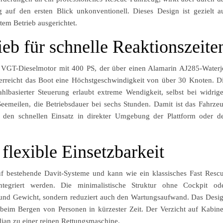
 auf den ersten Blick unkonventionell. Dieses Design ist gezielt a
tem Betrieb ausgerichtet.
ieb für schnelle Reaktionszeite
VGT-Dieselmotor mit 400 PS, der über einen Alamarin AJ285-Waterj
h erreicht das Boot eine Höchstgeschwindigkeit von über 30 Knoten. D
lbasierter Steuerung erlaubt extreme Wendigkeit, selbst bei widrig
eemeilen, die Betriebsdauer bei sechs Stunden. Damit ist das Fahrze
r den schnellen Einsatz in direkter Umgebung der Plattform oder d
lexible Einsetzbarkeit
uf bestehende Davit-Systeme und kann wie ein klassisches Fast Resc
 integriert werden. Die minimalistische Struktur ohne Cockpit od
tz und Gewicht, sondern reduziert auch den Wartungsaufwand. Das Desi
 beim Bergen von Personen in kürzester Zeit. Der Verzicht auf Kabin
an zu einer reinen Rettungsmaschine.