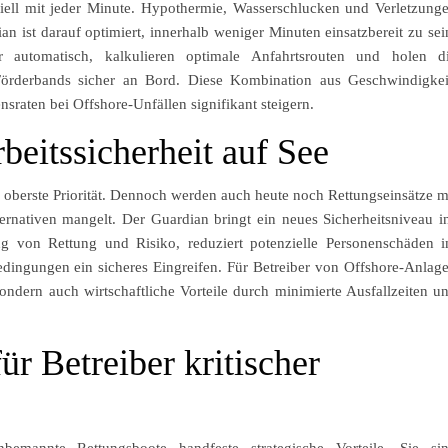
iell mit jeder Minute. Hypothermie, Wasserschlucken und Verletzung
an ist darauf optimiert, innerhalb weniger Minuten einsatzbereit zu sei
automatisch, kalkulieren optimale Anfahrtsrouten und holen d
 Förderbands sicher an Bord. Diese Kombination aus Geschwindigkei
sraten bei Offshore-Unfällen signifikant steigern.
eitssicherheit auf See
ls oberste Priorität. Dennoch werden auch heute noch Rettungseinsätze m
ernativen mangelt. Der Guardian bringt ein neues Sicherheitsniveau i
ng von Rettung und Risiko, reduziert potenzielle Personenschäden 
dingungen ein sicheres Eingreifen. Für Betreiber von Offshore-Anlag
sondern auch wirtschaftliche Vorteile durch minimierte Ausfallzeiten u
für Betreiber kritischer
emannte Rettungsboote handfeste strategische Vorteile. Sie si