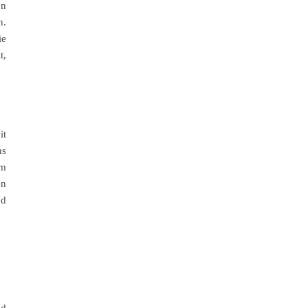
en
n.
ie
t,
it
ns
im
en
nd
nd