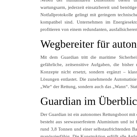
wartungsarm, jederzeit einsatzbereit und benötig
Notfallprotokolle gelingt mit geringem technis
kompatibel sind. Unternehmen im Energiesektor,
profitieren von einem redundanten, ausfallsicher
Wegbereiter für auton
Mit dem Guardian tritt die maritime Sicherhe
gefährliche, zeitsensitive Aufgaben, die bish
Konzepte nicht ersetzt, sondern ergänzt – kla
Lösungen entlastet. Die zunehmende Automatisier
„Wie“ der Rettung, sondern auch das „Wann“. Stat
Guardian im Überbli
Der Guardian ist ein autonomes Rettungsboot mit
besteht aus seewasserfestem Aluminium und ist 
rund 3,8 Tonnen und einer selbstaufrichtenden B
manövrierfähig. Die Konstruktion erfüllt alle Anf