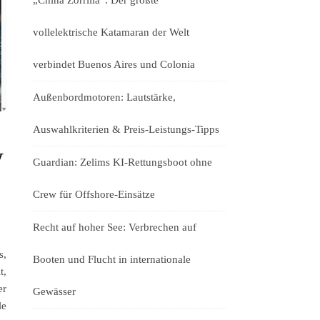
„China Zorrilla“: Der größte
vollelektrische Katamaran der Welt
verbindet Buenos Aires und Colonia
Außenbordmotoren: Lautstärke,
Auswahlkriterien & Preis-Leistungs-Tipps
w
Guardian: Zelims KI-Rettungsboot ohne
Crew für Offshore-Einsätze
Recht auf hoher See: Verbrechen auf
s,
Booten und Flucht in internationale
t,
er
Gewässer
le