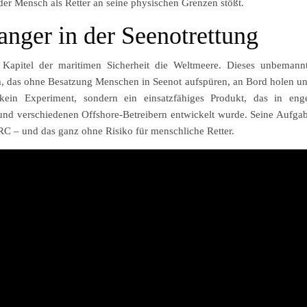
l der Mensch als Retter an seine physischen Grenzen stößt.
nger in der Seenotrettung
 Kapitel der maritimen Sicherheit die Weltmeere. Dieses unbemann
, das ohne Besatzung Menschen in Seenot aufspüren, an Bord holen u
kein Experiment, sondern ein einsatzfähiges Produkt, das in eng
nd verschiedenen Offshore-Betreibern entwickelt wurde. Seine Aufga
e FRC – und das ganz ohne Risiko für menschliche Retter.